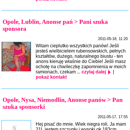
Opole, Lublin, Anonse pań > Pani szuka
sponsora
2011-05-18, 11:20
Witam cieplutko wszystkich panów! Jeśli
jesteś wielbicielem rubensowskich, pełnych
kształtów, dużego, naturalnego biustu - ten
anons kieruję właśnie do Ciebie! Jeśli masz
ochotę na chwileczkę zapomnienia w moich
ramionach, czekam ...
czytaj dalej
|
pokaż kontakt
Opole, Nysa, Niemodlin, Anonse panów > Pan
szuka sponsorki
2011-05-17, 17:55
Hej pisać do mnie. Wiek niegra roli. Ja mam
21L,jestem szczupły i wysoki ok.183cm