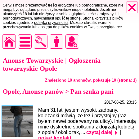
Serwis może prezentować treści erotyczne lub pornograficzne, które nie
mogą być oglądane przez użytkowników niepełnoletnich. Jeżeli nie
ukończyłeś 18 lat lub nie życzysz sobie oglądania treści erotycznych i
pornograficznych, natychmiast opuść tę stronę. Strona korzysta z plików
cookies zgodnie z
polityką prywatności
, Możesz określić warunki
przechowywania lub dostępu do plików cookies w Twojej przeglądarce.
Anonse Towarzyskie | Ogłoszenia
towarzyskie Opole
Znaleziono 10 anonsów, pokazuje 10 (strona: 1)
Opole, Anonse panów > Pan szuka pani
2017-08-25, 23:15
Mam 31 lat, jestem wysoki, zadbany,
koleżanki mówią, że też i przystojny (raz
byłem nawet poderwany na ulicy). Interesują
mnie dyskretne spotkania z dojrzałą kobietą
z opola / okolic tak, ...
czytaj dalej
|
pokaż kontakt