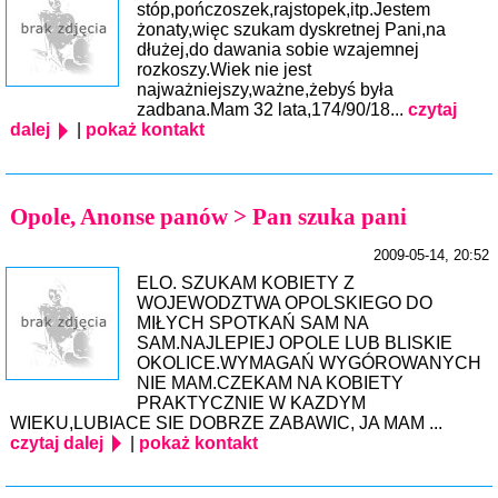
stóp,pończoszek,rajstopek,itp.Jestem
żonaty,więc szukam dyskretnej Pani,na
dłużej,do dawania sobie wzajemnej
rozkoszy.Wiek nie jest
najważniejszy,ważne,żebyś była
zadbana.Mam 32 lata,174/90/18...
czytaj
dalej
|
pokaż kontakt
Opole, Anonse panów > Pan szuka pani
2009-05-14, 20:52
ELO. SZUKAM KOBIETY Z
WOJEWODZTWA OPOLSKIEGO DO
MIŁYCH SPOTKAŃ SAM NA
SAM.NAJLEPIEJ OPOLE LUB BLISKIE
OKOLICE.WYMAGAŃ WYGÓROWANYCH
NIE MAM.CZEKAM NA KOBIETY
PRAKTYCZNIE W KAZDYM
WIEKU,LUBIACE SIE DOBRZE ZABAWIC, JA MAM ...
czytaj dalej
|
pokaż kontakt