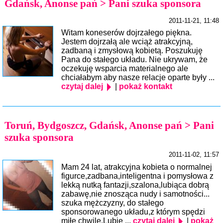
Gdańsk, Anonse pań > Pani szuka sponsora
2011-11-21, 11:48
Witam koneserów dojrzałego piękna.
Jestem dojrzałą ale wciąż atrakcyjną,
zadbaną i zmysłową kobietą. Poszukuję
Pana do stałego układu. Nie ukrywam, że
oczekuję wsparcia materialnego ale
chciałabym aby nasze relacje oparte były ...
czytaj dalej
|
pokaż kontakt
Toruń, Bydgoszcz, Gdańsk, Anonse pań > Pani
szuka sponsora
2011-11-02, 11:57
Mam 24 lat, atrakcyjna kobieta o normalnej
figurce,zadbana,inteligentna i pomysłowa z
lekką nutką fantazji,szalona,lubiąca dobrą
zabawę,nie znosząca nudy i samotności...
szuka mężczyzny, do stałego
sponsorowanego układu,z którym spędzi
miłe chwile.Lubię ...
czytaj dalej
|
pokaż