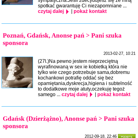
sympatyczna.Jeśli zdecydujesz się ze mną
spotkać gwarantuję Ci niezapomniane ...
czytaj dalej
|
pokaż kontakt
Poznań, Gdańsk, Anonse pań > Pani szuka
sponsora
2013-02-27, 10:21
(27l.)Na pewno jestem nieprzeciętną
wyrafinowaną w sex ie kobietką która nie
tylko wie czego potrzebuje sama,dobremu
kochankowi potrafię oddać się bez
opamiętania,dyskrecja,higiena i subtelność
to dodatkowe moje atuty,oczekuję tegoż
samego ...
czytaj dalej
|
pokaż kontakt
Gdańsk (Dzierżążno), Anonse pań > Pani szuka
sponsora
2012-09-18, 22:46