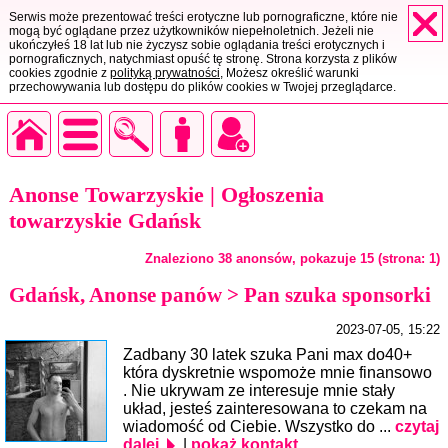
Serwis może prezentować treści erotyczne lub pornograficzne, które nie
mogą być oglądane przez użytkowników niepełnoletnich. Jeżeli nie
ukończyłeś 18 lat lub nie życzysz sobie oglądania treści erotycznych i
pornograficznych, natychmiast opuść tę stronę. Strona korzysta z plików
cookies zgodnie z
polityką prywatności
, Możesz określić warunki
przechowywania lub dostępu do plików cookies w Twojej przeglądarce.
Anonse Towarzyskie | Ogłoszenia
towarzyskie Gdańsk
Znaleziono 38 anonsów, pokazuje 15 (strona: 1)
Gdańsk, Anonse panów > Pan szuka sponsorki
2023-07-05, 15:22
Zadbany 30 latek szuka Pani max do40+
która dyskretnie wspomoże mnie finansowo
. Nie ukrywam ze interesuje mnie stały
układ, jesteś zainteresowana to czekam na
wiadomość od Ciebie. Wszystko do ...
czytaj
dalej
|
pokaż kontakt