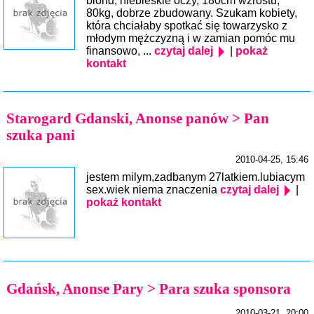
blond, niebieskie oczy, 180cm wzrostu,
80kg, dobrze zbudowany. Szukam kobiety,
która chciałaby spotkać się towarzysko z
młodym mężczyzną i w zamian pomóc mu
finansowo, ...
czytaj dalej
|
pokaż
kontakt
Starogard Gdanski, Anonse panów > Pan
szuka pani
2010-04-25, 15:46
jestem milym,zadbanym 27latkiem.lubiacym
sex.wiek niema znaczenia
czytaj dalej
|
pokaż kontakt
Gdańsk, Anonse Pary > Para szuka sponsora
2010-03-21, 20:00