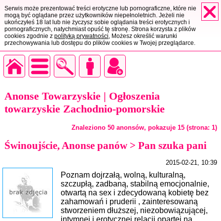
Serwis może prezentować treści erotyczne lub pornograficzne, które nie
mogą być oglądane przez użytkowników niepełnoletnich. Jeżeli nie
ukończyłeś 18 lat lub nie życzysz sobie oglądania treści erotycznych i
pornograficznych, natychmiast opuść tę stronę. Strona korzysta z plików
cookies zgodnie z
polityką prywatności
, Możesz określić warunki
przechowywania lub dostępu do plików cookies w Twojej przeglądarce.
Anonse Towarzyskie | Ogłoszenia
towarzyskie Zachodnio-pomorskie
Znaleziono 50 anonsów, pokazuje 15 (strona: 1)
Świnoujście, Anonse panów > Pan szuka pani
2015-02-21, 10:39
Poznam dojrzałą, wolną, kulturalną,
szczupłą, zadbaną, stabilną emocjonalnie,
otwartą na sex i zdecydowaną kobietę bez
zahamowań i pruderii , zainteresowaną
stworzeniem dłuższej, niezobowiązującej,
intymnej i erotycznej relacji opartej na