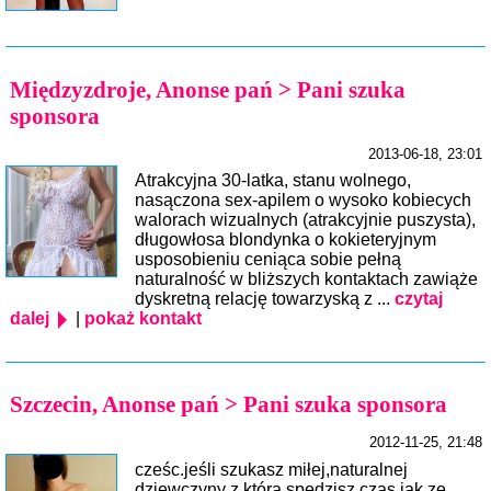
Międzyzdroje, Anonse pań > Pani szuka
sponsora
2013-06-18, 23:01
Atrakcyjna 30-latka, stanu wolnego,
nasączona sex-apilem o wysoko kobiecych
walorach wizualnych (atrakcyjnie puszysta),
długowłosa blondynka o kokieteryjnym
usposobieniu ceniąca sobie pełną
naturalność w bliższych kontaktach zawiąże
dyskretną relację towarzyską z ...
czytaj
dalej
|
pokaż kontakt
Szczecin, Anonse pań > Pani szuka sponsora
2012-11-25, 21:48
cześc.jeśli szukasz miłej,naturalnej
dziewczyny z którą spędzisz czas jak ze