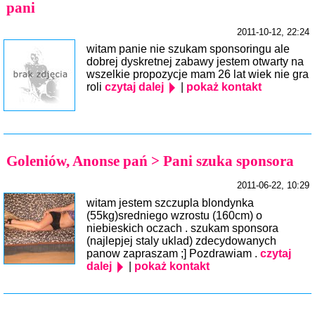
pani
2011-10-12, 22:24
witam panie nie szukam sponsoringu ale
dobrej dyskretnej zabawy jestem otwarty na
wszelkie propozycje mam 26 lat wiek nie gra
roli
czytaj dalej
|
pokaż kontakt
Goleniów, Anonse pań > Pani szuka sponsora
2011-06-22, 10:29
witam jestem szczupla blondynka
(55kg)sredniego wzrostu (160cm) o
niebieskich oczach . szukam sponsora
(najlepjej staly uklad) zdecydowanych
panow zapraszam ;] Pozdrawiam .
czytaj
dalej
|
pokaż kontakt