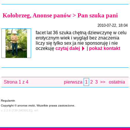
Kołobrzeg, Anonse panów > Pan szuka pani
2010-07-22, 18:04
facet lat 36 szuka chętną dziewczynę w celu
erotycznym wiek i wygląd bez znaczenia
liczy się tylko sex ja nie sponsoruję i nie
oczekuję
czytaj dalej
|
pokaż kontakt
Strona 1 z 4
pierwsza
1
2
3
>>
ostatnia
Regulamin
Copyright © anonse.mobi, Wszelkie prawa zastrzeżone.
v. 2.2.6 (739 [MOBILE]), ref: