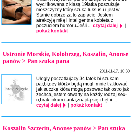
wycHkowana z klasą 19latka poszukuje
meszczyzny który szuka luksusu i jest w
Stanie dobrze za to zaplacić .Jestem
atrakcyją miłą i inteligentna kobietą z
poczuciem humoru.Jeśli ...
czytaj dalej
|
pokaż kontakt
Ustronie Morskie, Kolobrzeg, Koszalin, Anonse
panów > Pan szuka pana
2011-11-17, 10:30
Ulegly poczatkujacy 34 latek bi szukam
par,bi,gey którży będą mogli mnie traktować
jak suczkę,która mogą posowac tak ostro jak
zechca,jestem otwarty na każdy rodzaj sex-
u,brak lokum i auta,znajdą się chętni ...
czytaj dalej
|
pokaż kontakt
Koszalin Szczecin, Anonse panów > Pan szuka