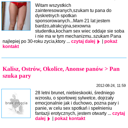
Witam wszystkich
zainteresowanych,szukam tu pana do
dyskretnych spotkan
sponsorowanych...Mam 21 lat jestem
bardzo,atrakcyjna,sexowna
studentka,kocham sex wiec oddaje sie soba
i nie ma w tym mechanizmu..szukam Pana
najlepiej po 30-roku zycia,ktory ...
czytaj dalej
|
pokaż
kontakt
Kalisz, Ostrów, Okolice, Anonse panów > Pan
szuka pary
2012-08-24, 11:59
28 letni brunet, niebieskooki, średniego
wzrostu, o sportowej sylwetce, dojrzały
emocjonalnie jak i duchowo, pozna pary i
panie, w celu sex spotkań i spełnieniu
fantazji erotycznych, jestem otwarty ...
czytaj
dalej
|
pokaż kontakt