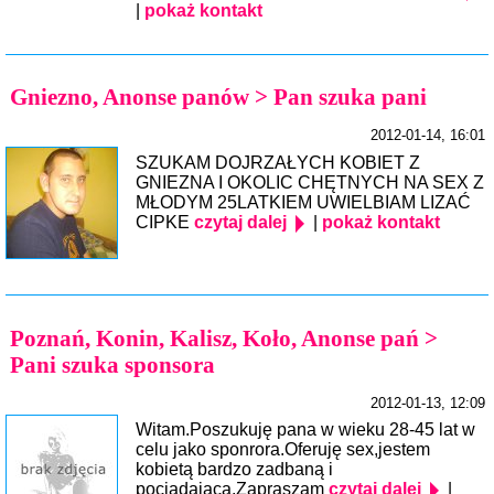
|
pokaż kontakt
Gniezno, Anonse panów > Pan szuka pani
2012-01-14, 16:01
SZUKAM DOJRZAŁYCH KOBIET Z
GNIEZNA I OKOLIC CHĘTNYCH NA SEX Z
MŁODYM 25LATKIEM UWIELBIAM LIZAĆ
CIPKE
czytaj dalej
|
pokaż kontakt
Poznań, Konin, Kalisz, Koło, Anonse pań >
Pani szuka sponsora
2012-01-13, 12:09
Witam.Poszukuję pana w wieku 28-45 lat w
celu jako sponrora.Oferuję sex,jestem
kobietą bardzo zadbaną i
pociądającą.Zapraszam
czytaj dalej
|