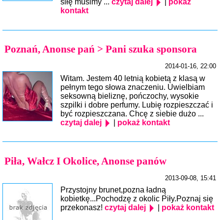
siłę musimy ...
czytaj dalej
|
pokaż
kontakt
Poznań, Anonse pań > Pani szuka sponsora
2014-01-16, 22:00
Witam. Jestem 40 letnią kobietą z klasą w
pełnym tego słowa znaczeniu. Uwielbiam
seksowną bieliznę, pończochy, wysokie
szpilki i dobre perfumy. Lubię rozpieszczać i
być rozpieszczana. Chcę z siebie dużo ...
czytaj dalej
|
pokaż kontakt
Piła, Wałcz I Okolice, Anonse panów
2013-09-08, 15:41
Przystojny brunet,pozna ładną
kobietkę...Pochodzę z okolic Piły.Poznaj się
przekonasz!
czytaj dalej
|
pokaż kontakt