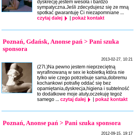
dyskrecję.jestem wesoła i bardzo
sympatyczna.Jeśli zdecydujesz się ze mną
spotkać gwarantuję Ci niezapomniane ...
czytaj dalej
|
pokaż kontakt
Poznań, Gdańsk, Anonse pań > Pani szuka
sponsora
2013-02-27, 10:21
(27l.)Na pewno jestem nieprzeciętną
wyrafinowaną w sex ie kobietką która nie
tylko wie czego potrzebuje sama,dobremu
kochankowi potrafię oddać się bez
opamiętania,dyskrecja,higiena i subtelność
to dodatkowe moje atuty,oczekuję tegoż
samego ...
czytaj dalej
|
pokaż kontakt
Poznań, Anonse pań > Pani szuka sponsora
2012-09-15, 19:17