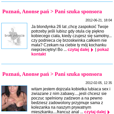
Poznań, Anonse pań > Pani szuka sponsora
2012-06-21, 18:04
Ja blondynka 26 lat ,chcę zaspokoić Twoje
potrzeby jeśli lubisz gdy otula cię piękno
kobiecego ciała, kiedy czujesz się samotny...
czy podnieca cię brzoskwinka całkiem nie
mała? Czekam na ciebie ty mój kochanku
nieprzeciętny! Bo ...
czytaj dalej
|
pokaż
kontakt
Poznań, Anonse pań > Pani szuka sponsora
2012-02-05, 12:35
witam jestem dojrzala kobietka lubiaca sex i
zwiazane z nim zabawy.....jesli chcesz sie
poczuc spelniony zadzwon a na pewno
bedziesz zadowolony przyjmuje sama z
kolezanka na naszym prywatnym
mieszkanku....francuz anal ...
czytaj dalej