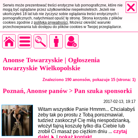
Serwis może prezentować treści erotyczne lub pornograficzne, które nie
mogą być oglądane przez użytkowników niepełnoletnich. Jeżeli nie
ukończyłeś 18 lat lub nie życzysz sobie oglądania treści erotycznych i
pornograficznych, natychmiast opuść tę stronę. Strona korzysta z plików
cookies zgodnie z
polityką prywatności
, Możesz określić warunki
przechowywania lub dostępu do plików cookies w Twojej przeglądarce.
Anonse Towarzyskie | Ogłoszenia
towarzyskie Wielkopolskie
Znaleziono 190 anonsów, pokazuje 15 (strona: 1)
Poznań, Anonse panów > Pan szuka sponsorki
2017-02-13, 19:17
Witam wszystkie Panie Hmmm... Chciałabyś
żeby tak po prostu z Tobą porozmawiał,
tudzież zaskoczył Cię miłą niespodzianką,
włożył fajną koszulę tylko dla Ciebie lub
zrobił Ci masaż po ciężkim dniu ...
czytaj
dalej
|
pokaż kontakt