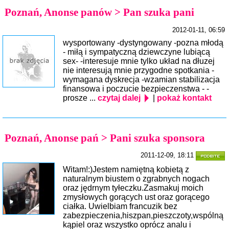
Poznań, Anonse panów > Pan szuka pani
2012-01-11, 06:59
wysportowany -dystyngowany -pozna młodą
- miłą i sympatyczną dziewczyne lubiącą
sex- -interesuje mnie tylko układ na dłuzej
nie interesują mnie przygodne spotkania -
wymagana dyskrecja -wzamian stabilizacja
finansowa i poczucie bezpieczenstwa - -
prosze ...
czytaj dalej
|
pokaż kontakt
Poznań, Anonse pań > Pani szuka sponsora
2011-12-09, 18:11
Witam!:)Jestem namiętną kobietą z
naturalnym biustem o zgrabnych nogach
oraz jędrnym tyłeczku.Zasmakuj moich
zmysłowych gorących ust oraz gorącego
ciałka. Uwielbiam francuzik bez
zabezpieczenia,hiszpan,pieszczoty,wspólną
kąpiel oraz wszystko oprócz analu i