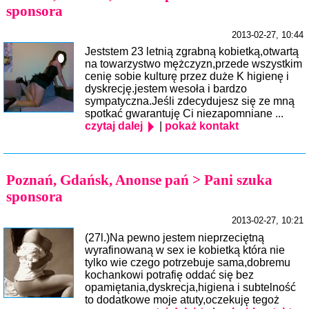
sponsora
2013-02-27, 10:44
Jeststem 23 letnią zgrabną kobietką,otwartą
na towarzystwo mężczyzn,przede wszystkim
cenię sobie kulturę przez duże K higienę i
dyskrecję.jestem wesoła i bardzo
sympatyczna.Jeśli zdecydujesz się ze mną
spotkać gwarantuję Ci niezapomniane ...
czytaj dalej
|
pokaż kontakt
Poznań, Gdańsk, Anonse pań > Pani szuka
sponsora
2013-02-27, 10:21
(27l.)Na pewno jestem nieprzeciętną
wyrafinowaną w sex ie kobietką która nie
tylko wie czego potrzebuje sama,dobremu
kochankowi potrafię oddać się bez
opamiętania,dyskrecja,higiena i subtelność
to dodatkowe moje atuty,oczekuję tegoż