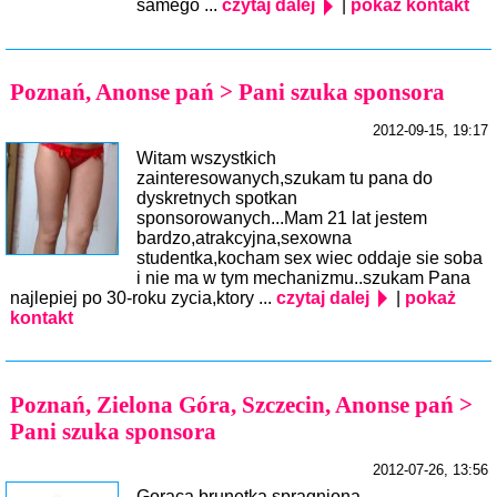
samego ...
czytaj dalej
|
pokaż kontakt
Poznań, Anonse pań > Pani szuka sponsora
2012-09-15, 19:17
Witam wszystkich
zainteresowanych,szukam tu pana do
dyskretnych spotkan
sponsorowanych...Mam 21 lat jestem
bardzo,atrakcyjna,sexowna
studentka,kocham sex wiec oddaje sie soba
i nie ma w tym mechanizmu..szukam Pana
najlepiej po 30-roku zycia,ktory ...
czytaj dalej
|
pokaż
kontakt
Poznań, Zielona Góra, Szczecin, Anonse pań >
Pani szuka sponsora
2012-07-26, 13:56
Gorąca brunetka spragniona