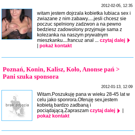
2012-02-05, 12:35
witam jestem dojrzala kobietka lubiaca sex i
zwiazane z nim zabawy.....jesli chcesz sie
poczuc spelniony zadzwon a na pewno
bedziesz zadowolony przyjmuje sama z
kolezanka na naszym prywatnym
mieszkanku....francuz anal ...
czytaj dalej
|
pokaż kontakt
Poznań, Konin, Kalisz, Koło, Anonse pań >
Pani szuka sponsora
2012-01-13, 12:09
Witam.Poszukuję pana w wieku 28-45 lat w
celu jako sponrora.Oferuję sex,jestem
kobietą bardzo zadbaną i
pociądającą.Zapraszam
czytaj dalej
|
pokaż kontakt