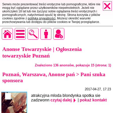
Serwis może prezentować treści erotyczne lub pornograficzne, które nie
mogą być oglądane przez użytkowników niepełnoletnich. Jeżeli nie
ukończyłeś 18 lat lub nie życzysz sobie oglądania treści erotycznych i
pornograficznych, natychmiast opuść tę stronę. Strona korzysta z plików
cookies zgodnie z
polityką prywatności
, Możesz określić warunki
przechowywania lub dostępu do plików cookies w Twojej przeglądarce.
Anonse Towarzyskie | Ogłoszenia
towarzyskie Poznań
Znaleziono 136 anonsów, pokazuje 15 (strona: 1)
Poznań, Warszawa, Anonse pań > Pani szuka
sponsora
2017-04-27, 17:23
atrakcyjna mloda blondynka spotka sie
zadzwonn
czytaj dalej
|
pokaż kontakt