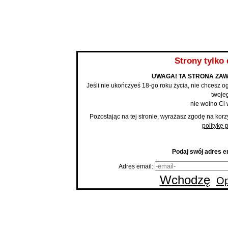
BLOG
Strony tylko 
UWAGA! TA STRONA ZAW
Jeśli nie ukończyeś 18-go roku życia, nie chcesz og
twojeg
nie wolno Ci 
Pozostając na tej stronie, wyrażasz zgodę na korz
politykę 
Podaj swój adres em
Adres email:
Wchodzę
Op
Strona
Ano
Anonse 