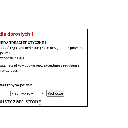
KUPONY NA KONTAKT
PAKIET PODBIĆ
PROMOCJA ANONSU
MOBILNE 
Anonse
Dodaj a
Mam Teraz ochotę na ...
|
Dodaj 
...
dla dorosłych !
IERA TREŚCI EROTYCZNE !
lądać tego typu treści lub jest to niezgodne z prawem
o kraju,
wchodzić dalej !
ystanie z plików
cookie
oraz akceptujesz
regulamin
i
prywatności.
ail żeby wejść dalej:
Płeć:
uszczam stronę
 główna
Anonse Konkretni na dzisiaj Łódż
nse Konkretni na dzisiaj Łódż
osób, które pragną spotkania już dziś.