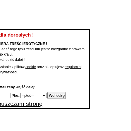
KUPONY NA KONTAKT
PAKIET PODBIĆ
PROMOCJA ANONSU
MOBILNE 
Anonse
Dodaj a
Mam Teraz ochotę na ...
|
Dodaj 
...
dla dorosłych !
IERA TREŚCI EROTYCZNE !
lądać tego typu treści lub jest to niezgodne z prawem
o kraju,
wchodzić dalej !
ystanie z plików
cookie
oraz akceptujesz
regulamin
i
prywatności.
ail żeby wejść dalej:
Płeć:
uszczam stronę
 główna
Szczegóły anonsu
dz, Anonse panów > Pan szuka pani