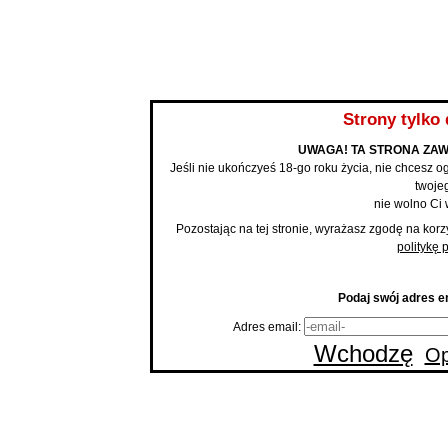
BLOG
Strony tylko 
UWAGA! TA STRONA ZAW
Jeśli nie ukończyeś 18-go roku życia, nie chcesz og
twojeg
nie wolno Ci 
Pozostając na tej stronie, wyrażasz zgodę na korz
politykę 
Podaj swój adres em
Adres email:
Wchodzę
Op
Strona
Ło