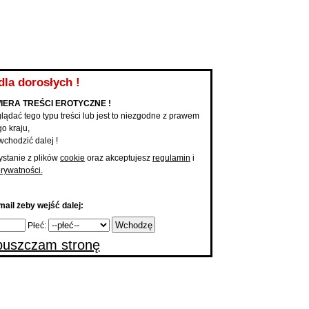
KUPONY NA KONTAKT
PAKIET PODBIĆ
PROMOCJA ANONSU
MOBILNE 
Anonse
Dodaj a
Mam Teraz ochotę na ...
|
Dodaj 
...
dla dorosłych !
IERA TREŚCI EROTYCZNE !
lądać tego typu treści lub jest to niezgodne z prawem
o kraju,
wchodzić dalej !
ystanie z plików
cookie
oraz akceptujesz
regulamin
i
prywatności.
ail żeby wejść dalej:
Płeć:
uszczam stronę
 główna
Anonse Towarzyskie | Ogłoszenia towarzyskie Łódż
onse Towarzyskie | Ogłoszenia towarzy
cane
Pełne profile
Wszystkie
Nowe
Podbite
Konkretni na dzisiaj