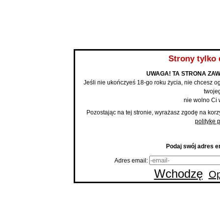
BLOG
Strony tylko 
UWAGA! TA STRONA ZAW
Jeśli nie ukończyeś 18-go roku życia, nie chcesz og
twojeg
nie wolno Ci 
Pozostając na tej stronie, wyrażasz zgodę na korz
politykę 
Podaj swój adres em
Adres email:
Wchodzę
Op
Strona
An
Pole